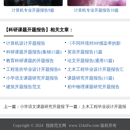
计算机专业开题报告9篇
计算机专业开题报告10篇
【科研课题开题报告】相关文章：
计算机设计开题报告
《不同环境对HP感染率的影
科研课题开题报告(集锦15篇)
响》课题开题报告
英语开题报告15篇
教育科研课题的开题报告
论文开题报告(通用15篇)
工程造价毕业设计开题报告6
土木工程毕业设计开题报告汇
篇
小学语文课题研究开题报告
编14篇
课题研究开题报告(15篇)
建筑开题报告范文
初中物理课题研究开题报告
上一篇：
小学语文课题研究开题报
下一篇：
土木工程毕业设计开题报
告
告汇编14篇
Copyright © 2024
指路范文网
www.114zlfw.com 版权所有