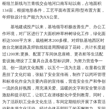
枢纽兰新线与兰青线交会地河口南车站以南，占地面积
134亩，根据地形条件，工艺平面布置采用l型布置方案，
年焊轨设计生产能力为XX公里。
基地建成投产以来，基地领导积极改善生产、办公工
作环境，对厂区进行了大面积种草种树绿化工作，绿化面
积达5000平方米，栽植树木200多棵。对焊轨基地西区时
效台北侧道路及焊轨线辊道周围铺设了花砖，共计长度超
过1200米;更换、配置了车间休息座椅、更衣柜等生活配
套设施;增设了工量具台及各型标识牌。为努力营造争一
流、创一流的文化氛围，以五个一流为主题，在显着位置
悬挂了文化灯箱，张贴了安全宣传画，制作了以闭环管理
和标准化作业为主要内容的宣传板，营造安全生产和争创
一流的良好氛围，用充满关爱、温暖的文字和安全警示语
激励和提示职工，让职工在潜移默化中受到教育。同时，
为了活跃职工业余文化生活，车间定期组织开展了体育活
动和各项文化活动。经过全体干部职工的不懈努力，车间