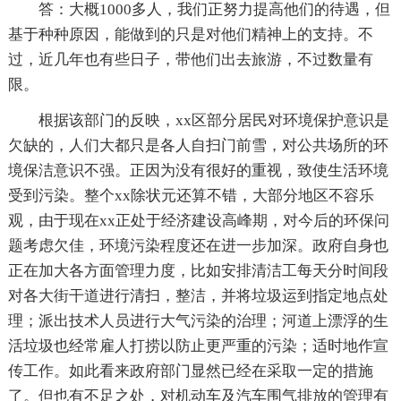
答：大概1000多人，我们正努力提高他们的待遇，但
基于种种原因，能做到的只是对他们精神上的支持。不
过，近几年也有些日子，带他们出去旅游，不过数量有
限。
根据该部门的反映，xx区部分居民对环境保护意识是
欠缺的，人们大都只是各人自扫门前雪，对公共场所的环
境保洁意识不强。正因为没有很好的重视，致使生活环境
受到污染。整个xx除状元还算不错，大部分地区不容乐
观，由于现在xx正处于经济建设高峰期，对今后的环保问
题考虑欠佳，环境污染程度还在进一步加深。政府自身也
正在加大各方面管理力度，比如安排清洁工每天分时间段
对各大街干道进行清扫，整洁，并将垃圾运到指定地点处
理；派出技术人员进行大气污染的治理；河道上漂浮的生
活垃圾也经常雇人打捞以防止更严重的污染；适时地作宣
传工作。如此看来政府部门显然已经在采取一定的措施
了。但也有不足之处，对机动车及汽车围气排放的管理有