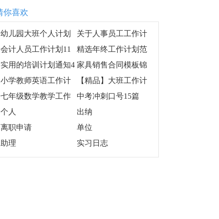
猜你喜欢
幼儿园大班个人计划
关于人事员工工作计
集合五篇
划3篇
会计人员工作计划11
精选年终工作计划范
篇
文8篇
实用的培训计划通知4
家具销售合同模板锦
篇
集五篇
小学教师英语工作计
【精品】大班工作计
划汇总六篇
划模板汇编八篇
七年级数学教学工作
中考冲刺口号15篇
总结
个人
出纳
离职申请
单位
助理
实习日志