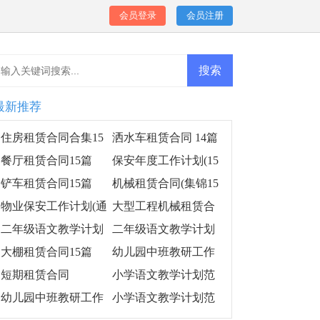
会员登录
会员注册
最新推荐
住房租赁合同合集15
洒水车租赁合同 14篇
篇
餐厅租赁合同15篇
保安年度工作计划(15
篇)
铲车租赁合同15篇
机械租赁合同(集锦15
篇)
物业保安工作计划(通
大型工程机械租赁合
用15篇)
同
二年级语文教学计划
二年级语文教学计划
范文汇编15篇
范文(15篇)
大棚租赁合同15篇
幼儿园中班教研工作
计划
短期租赁合同
小学语文教学计划范
文(15篇)
幼儿园中班教研工作
小学语文教学计划范
计划集锦14篇
文15篇