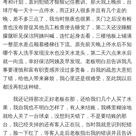
考和计划，直到犯错才狠狠记住教训。那天我上晚班，台
球厅每一天十一点停水，而正好人很多并且有几个走的
晚，差不多三点了，我当时熬夜也很累，关门之后没有检
查也没有督促其他员工检查便去睡觉了，第二天还没睡醒
朦胧听见保洁阿姨叫喊，连忙起身去看，三楼地板上铺满
一整层水差点顺着楼梯往下流。原先前天晚上停水后不知
哪个客人洗手发现没水也没关水龙头，第二天六点来水后
就一向流，幸好保洁阿姨及早发现。老板明白后告诉我凡
事要谨慎和富有职责感并没过多责备，自我的疏忽大意犯
了错，给他人带来麻烦，我心里还是很难受，至此我以后
都没再犯这种错。
我还记得那次正好老板在那，还给我们几个人买了水
果，我自我也不明白怎样了，有人来结账，我稀里糊涂地
就给人关了一台球桌，没想到关错了，不是要结账的那
台，我已经关掉的还有客人正在玩，当时我就意识到犯错
了，脸一下红了，等客人走后老板指出我的错误并且告诉