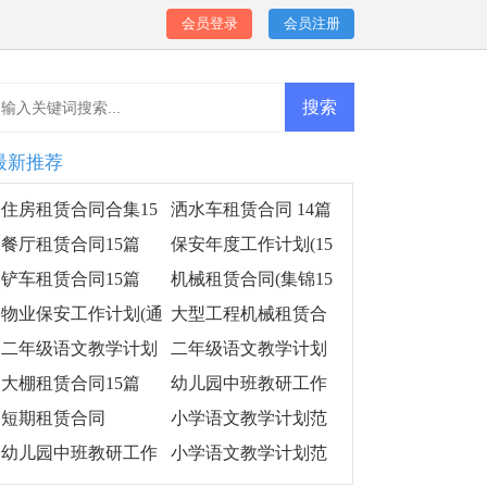
会员登录
会员注册
最新推荐
住房租赁合同合集15
洒水车租赁合同 14篇
篇
餐厅租赁合同15篇
保安年度工作计划(15
篇)
铲车租赁合同15篇
机械租赁合同(集锦15
篇)
物业保安工作计划(通
大型工程机械租赁合
用15篇)
同
二年级语文教学计划
二年级语文教学计划
范文汇编15篇
范文(15篇)
大棚租赁合同15篇
幼儿园中班教研工作
计划
短期租赁合同
小学语文教学计划范
文(15篇)
幼儿园中班教研工作
小学语文教学计划范
计划集锦14篇
文15篇