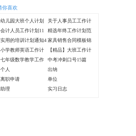
猜你喜欢
幼儿园大班个人计划
关于人事员工工作计
集合五篇
划3篇
会计人员工作计划11
精选年终工作计划范
篇
文8篇
实用的培训计划通知4
家具销售合同模板锦
篇
集五篇
小学教师英语工作计
【精品】大班工作计
划汇总六篇
划模板汇编八篇
七年级数学教学工作
中考冲刺口号15篇
总结
个人
出纳
离职申请
单位
助理
实习日志