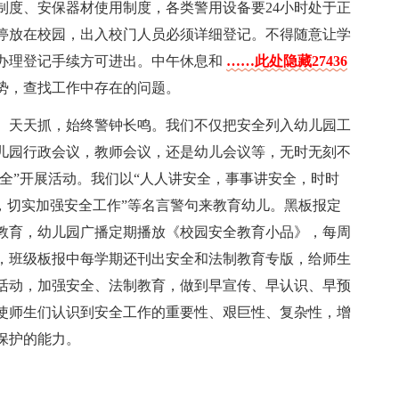
制度、安保器材使用制度，各类警用设备要24小时处于正
停放在校园，出入校门人员必须详细登记。不得随意让学
办理登记手续方可进出。中午休息和
……此处隐藏27436
势，查找工作中存在的问题。
、天天抓，始终警钟长鸣。我们不仅把安全列入幼儿园工
儿园行政会议，教师会议，还是幼儿会议等，无时无刻不
安全”开展活动。我们以“人人讲安全，事事讲安全，时时
，切实加强安全工作”等名言警句来教育幼儿。黑板报定
教育，幼儿园广播定期播放《校园安全教育小品》，每周
，班级板报中每学期还刊出安全和法制教育专版，给师生
活动，加强安全、法制教育，做到早宣传、早认识、早预
使师生们认识到安全工作的重要性、艰巨性、复杂性，增
保护的能力。