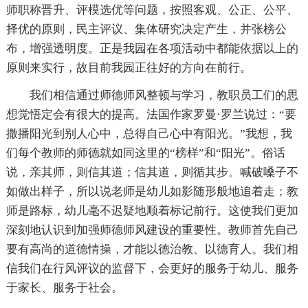
师职称晋升、评模选优等问题，按照客观、公正、公平、
择优的原则，民主评议、集体研究决定产生，并张榜公
布，增强透明度。正是我园在各项活动中都能依据以上的
原则来实行，故目前我园正往好的方向在前行。
我们相信通过师德师风整顿与学习，教职员工们的思
想觉悟定会有很大的提高。法国作家罗曼·罗兰说过：“要
撒播阳光到别人心中，总得自己心中有阳光。”我想，我
们每个教师的师德就如同这里的“榜样”和“阳光”。俗话
说，亲其师，则信其道；信其道，则循其步。喊破嗓子不
如做出样子，所以说老师是幼儿如影随形般地追着走；教
师是路标，幼儿毫不迟疑地顺着标记前行。这使我们更加
深刻地认识到加强师德师风建设的重要性。教师首先自己
要有高尚的道德情操，才能以德治教、以德育人。我们相
信我们在行风评议的监督下，会更好的服务于幼儿、服务
于家长、服务于社会。