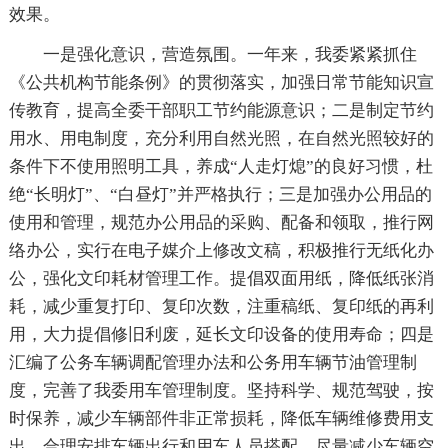
效果。
一是强化意识，营造氛围。一年来，我委紧紧抓住
《公共机构节能条例》的贯彻落实，加强日常节能知识宣
传教育，提高全委干部职工节约能源意识；二是制定节约
用水、用电制度，充分利用自然光照，在自然光照较好的
条件下不使用照明工具，养成“人走灯熄”的良好习惯，杜
绝“长明灯”、“白昼灯”并严格执行；三是加强办公用品的
使用和管理，规范办公用品的采购、配备和领取，推行网
络办公，实行在电子媒介上修改文稿，积极推行无纸化办
公，强化文印耗材管理工作。提倡双面用纸，降低纸张消
耗，减少重复打印、复印次数，注重稿纸、复印纸的再利
用，大力提倡修旧利废，延长文印设备的使用寿命；四是
汇编了公务车辆调配管理办法和公务用车辆节油管理制
度，完善了我委用车管理制度。坚持科学、规范驾驶，按
时保养，减少车辆部件非正常损耗，降低车辆维修费用支
出。合理安排车辆出行和用车人员搭配，尽量减少车辆空