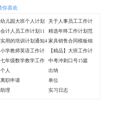
猜你喜欢
幼儿园大班个人计划
关于人事员工工作计
集合五篇
划3篇
会计人员工作计划11
精选年终工作计划范
篇
文8篇
实用的培训计划通知4
家具销售合同模板锦
篇
集五篇
小学教师英语工作计
【精品】大班工作计
划汇总六篇
划模板汇编八篇
七年级数学教学工作
中考冲刺口号15篇
总结
个人
出纳
离职申请
单位
助理
实习日志