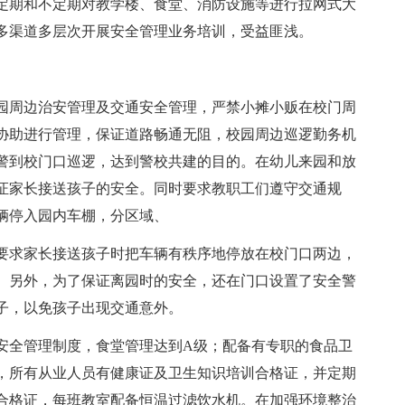
定期和不定期对教学楼、食堂、消防设施等进行拉网式大
多渠道多层次开展安全管理业务培训，受益匪浅。
园周边治安管理及交通安全管理，严禁小摊小贩在校门周
协助进行管理，保证道路畅通无阻，校园周边巡逻勤务机
警到校门口巡逻，达到警校共建的目的。在幼儿来园和放
证家长接送孩子的安全。同时要求教职工们遵守交通规
辆停入园内车棚，分区域、
要求家长接送孩子时把车辆有秩序地停放在校门口两边，
。另外，为了保证离园时的安全，还在门口设置了安全警
子，以免孩子出现交通意外。
安全管理制度，食堂管理达到A级；配备有专职的食品卫
，所有从业人员有健康证及卫生知识培训合格证，并定期
合格证，每班教室配备恒温过滤饮水机。在加强环境整治