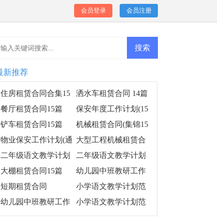
会员登录
会员注册
最新推荐
住房租赁合同合集15
洒水车租赁合同 14篇
篇
餐厅租赁合同15篇
保安年度工作计划(15
篇)
铲车租赁合同15篇
机械租赁合同(集锦15
篇)
物业保安工作计划(通
大型工程机械租赁合
用15篇)
同
二年级语文教学计划
二年级语文教学计划
范文汇编15篇
范文(15篇)
大棚租赁合同15篇
幼儿园中班教研工作
计划
短期租赁合同
小学语文教学计划范
文(15篇)
幼儿园中班教研工作
小学语文教学计划范
计划集锦14篇
文15篇