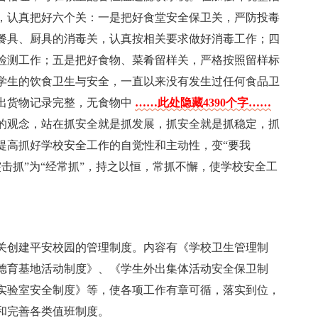
，认真把好六个关：一是把好食堂安全保卫关，严防投毒
餐具、厨具的消毒关，认真按相关要求做好消毒工作；四
检测工作；五是把好食物、菜肴留样关，严格按照留样标
学生的饮食卫生与安全，一直以来没有发生过任何食品卫
出货物记录完整，无食物中
……此处隐藏4390个字……
的观念，站在抓安全就是抓发展，抓安全就是抓稳定，抓
提高抓好学校安全工作的自觉性和主动性，变“要我
“突击抓”为“经常抓”，持之以恒，常抓不懈，使学校安全工
关创建平安校园的管理制度。内容有《学校卫生管理制
德育基地活动制度》、《学生外出集体活动安全保卫制
实验室安全制度》等，使各项工作有章可循，落实到位，
和完善各类值班制度。